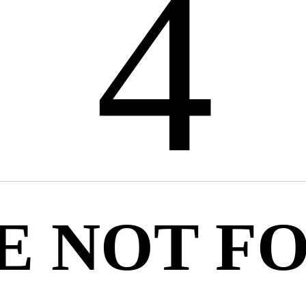
4
E NOT F