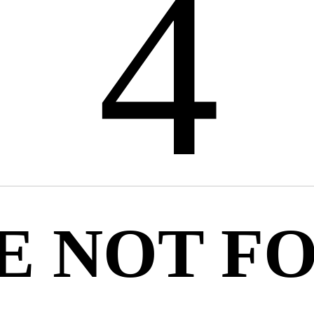
4
E NOT F