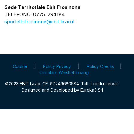
Sede Territoriale Ebit Frosinone
TELEFONO: 0775. 294184
sportellofrosinone@ebit lazio.it
Cookie
|
Policy Privacy
|
Policy Credits
|
Circolare Whistleblowing
©2023 EBIT Lazio. CF: 97249680584. Tutti i diritti riservati.
Designed and Developed by
Eureka3 Srl