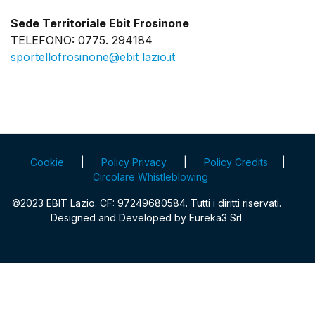
Sede Territoriale Ebit Frosinone
TELEFONO: 0775. 294184
sportellofrosinone@ebit lazio.it
Cookie
|
Policy Privacy
|
Policy Credits
|
Circolare Whistleblowing
©2023 EBIT Lazio. CF: 97249680584. Tutti i diritti riservati.
Designed and Developed by
Eureka3 Srl