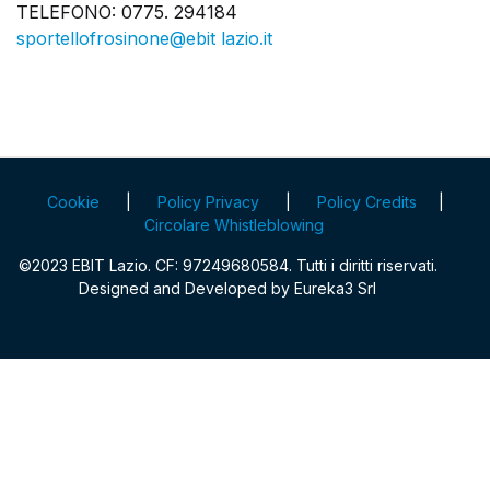
TELEFONO: 0775. 294184
sportellofrosinone@ebit lazio.it
Cookie
|
Policy Privacy
|
Policy Credits
|
Circolare Whistleblowing
©2023 EBIT Lazio. CF: 97249680584. Tutti i diritti riservati.
Designed and Developed by
Eureka3 Srl