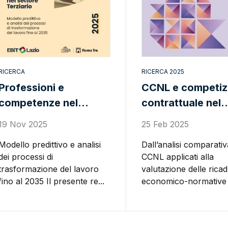
RICERCA
RICERCA 2025
Professioni e
CCNL e competiz
competenze nel
contrattuale nel
settore terziario -
settore terziario
19 Nov 2025
25 Feb 2025
2025
Modello predittivo e analisi
Dall’analisi comparativ
dei processi di
CCNL applicati alla
trasformazione del lavoro
valutazione delle rica
fino al 2035 Il presente re...
economico-normative p