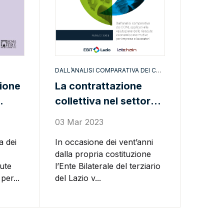
DALL’ANALISI COMPARATIVA DEI CCNL APPLICATI ALLA VALUTAZIONE DELLE RICADUTE ECONOMICO-NORMATIVE PER IMPRESE E LAVORATORI
ione
La contrattazione
collettiva nel settore
terziario: una
03 Mar 2023
comparazione
a dei
In occasione dei vent’anni
empirica
dalla propria costituzione
dute
l’Ente Bilaterale del terziario
er...
del Lazio v...